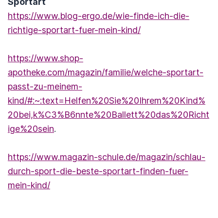
Sportart
https://www.blog-ergo.de/wie-finde-ich-die-
richtige-sportart-fuer-mein-kind/
https://www.shop-
apotheke.com/magazin/familie/welche-sportart-
passt-zu-meinem-
kind/#:~:text=Helfen%20Sie%20Ihrem%20Kind%
20bei,k%C3%B6nnte%20Ballett%20das%20Richt
ige%20sein
.
https://www.magazin-schule.de/magazin/schlau-
durch-sport-die-beste-sportart-finden-fuer-
mein-kind/